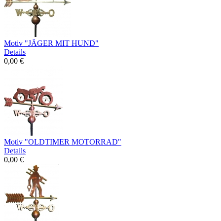
Motiv "JÄGER MIT HUND"
Details
0,00 €
Motiv "OLDTIMER MOTORRAD"
Details
0,00 €