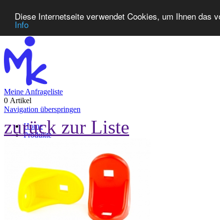
Diese Internetseite verwendet Cookies, um Ihnen das v
Info
Meine Anfrageliste
0 Artikel
Navigation überspringen
zurück zur Liste
Home
Produkte
Neuheiten
Kontakt
FAQ