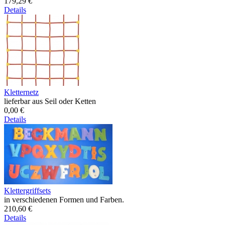
179,29 €
Details
Kletternetz
lieferbar aus Seil oder Ketten
0,00 €
Details
Klettergriffsets
in verschiedenen Formen und Farben.
210,60 €
Details