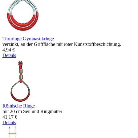
Turnringe Gymnastikringe
verzinkt, an der Grifffläche mit roter Kunststoffbeschichtung.
4,94 €
Details
Römische Ringe
mit 20 cm Seil und Ringmutter
41,17 €
Details