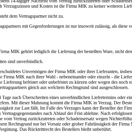
tens 14-tägiger Nachfrist vom Vertrag zurückzutreten oder Schadensers
h Verzugszinsen und Kosten ist die Firma MIK zu keiner weiteren Liefe
teht dem Vertragspartner nicht zu.
gspartners mit Gegenforderungen ist nur insoweit zulässig, als diese 
ma MIK gehört lediglich die Lieferung der bestellten Ware, nicht de
ten sind unverbindlich.
schuldetes Unvermögen der Firma MIK oder ihrer Lieferanten, insbeso
ie Firma MIK nach ihrer Wahl - nebeneinander oder einzeln - die Lie
e Lieferung befristet oder unbefristet zu kürzen oder wegen des noch ni
rtragspartners gleich aus welchem Rechtsgrund sind ausgeschlossen.
Tage nach Überschreiten eines unverbindlichen Liefertermins oder eine
iefern. Mit dieser Mahnung kommt die Firma MIK in Verzug. Der Beste
igkeit zur Last fällt. Im Falle des Verzuges kann der Besteller der F
 Vertragsgegenstandes nach Ablauf der Frist ablehne. Nach erfolglosem A
he vom Vertrag zurückzutreten oder Schadensersatz wegen Nichterfüll
chem Rechtsgrund nur bei Vorsatz oder grober Fahrlässigkeit der Firm
ergütung. Das Rücktrittrecht des Bestellers bleibt unberührt.