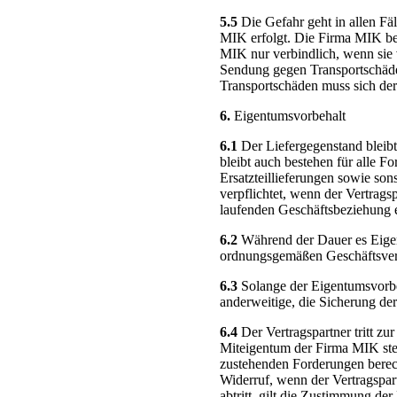
5.5
Die Gefahr geht in allen Fä
MIK erfolgt. Die Firma MIK be
MIK nur verbindlich, wenn sie v
Sendung gegen Transportschäden 
Transportschäden muss sich de
6.
Eigentumsvorbehalt
6.1
Der Liefergegenstand bleib
bleibt auch bestehen für alle
Ersatzteillieferungen sowie son
verpflichtet, wenn der Vertrag
laufenden Geschäftsbeziehung e
6.2
Während der Dauer es Eigen
ordnungsgemäßen Geschäftsverk
6.3
Solange der Eigentumsvorbeh
anderweitige, die Sicherung de
6.4
Der Vertragspartner tritt z
Miteigentum der Firma MIK ste
zustehenden Forderungen berech
Widerruf, wenn der Vertragspar
abtritt, gilt die Zustimmung d