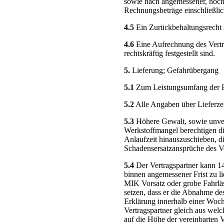
sowie nach angemessener, höchs
Rechnungsbeträge einschließlic
4.5
Ein Zurückbehaltungsrecht s
4.6
Eine Aufrechnung des Vertra
rechtskräftig festgestellt sind.
5.
Lieferung; Gefahrübergang
5.1
Zum Leistungsumfang der Fir
5.2
Alle Angaben über Lieferzei
5.3
Höhere Gewalt, sowie unver
Werkstoffmangel berechtigen d
Anlaufzeit hinauszuschieben, di
Schadensersatzansprüche des Ve
5.4
Der Vertragspartner kann 14 
binnen angemessener Frist zu l
MIK Vorsatz oder grobe Fahrläss
setzen, dass er die Abnahme des
Erklärung innerhalb einer Woc
Vertragspartner gleich aus wel
auf die Höhe der vereinbarten V