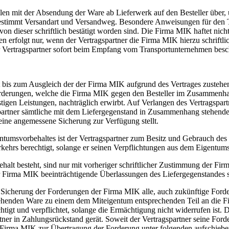
llen mit der Absendung der Ware ab Lieferwerk auf den Besteller über
stimmt Versandart und Versandweg. Besondere Anweisungen für den Tra
on dieser schriftlich bestätigt worden sind. Die Firma MIK haftet nich
erfolgt nur, wenn der Vertragspartner die Firma MIK hierzu schriftlich
r Vertragspartner sofort beim Empfang vom Transportunternehmen besch
t bis zum Ausgleich der der Firma MIK aufgrund des Vertrages zuste
 Forderungen, welche die Firma MIK gegen den Besteller im Zusammenh
stigen Leistungen, nachträglich erwirbt. Auf Verlangen des Vertragspa
spartner sämtliche mit dem Liefergegenstand in Zusammenhang stehenden
ine angemessene Sicherung zur Verfügung stellt.
tumsvorbehaltes ist der Vertragspartner zum Besitz und Gebrauch de
ehrs berechtigt, solange er seinen Verpflichtungen aus dem Eigentum
alt besteht, sind nur mit vorheriger schriftlicher Zustimmung der F
r Firma MIK beeinträchtigende Überlassungen des Liefergegenstandes 
ur Sicherung der Forderungen der Firma MIK alle, auch zukünftige For
henden Ware zu einem dem Miteigentum entsprechenden Teil an die Fi
tigt und verpflichtet, solange die Ermächtigung nicht widerrufen ist.
tner in Zahlungsrückstand gerät. Soweit der Vertragspartner seine Fo
er Firma MIK zur Übertragung der Forderung unter folgenden aufschieben