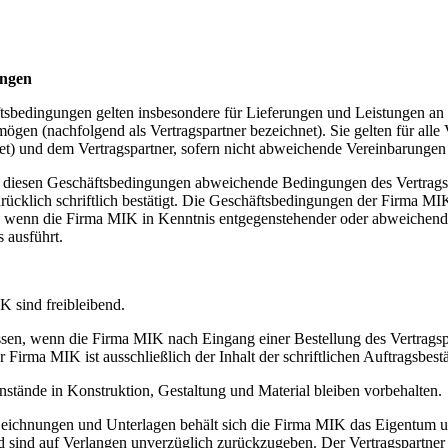
ungen
bedingungen gelten insbesondere für Lieferungen und Leistungen an Ka
mögen (nachfolgend als Vertragspartner bezeichnet). Sie gelten für al
t) und dem Vertragspartner, sofern nicht abweichende Vereinbarungen Sc
diesen Geschäftsbedingungen abweichende Bedingungen des Vertragspar
ücklich schriftlich bestätigt. Die Geschäftsbedingungen der Firma M
 wenn die Firma MIK in Kenntnis entgegenstehender oder abweichende
s ausführt.
 sind freibleibend.
ssen, wenn die Firma MIK nach Eingang einer Bestellung des Vertragspa
r Firma MIK ist ausschließlich der Inhalt der schriftlichen Auftragsb
tände in Konstruktion, Gestaltung und Material bleiben vorbehalten.
chnungen und Unterlagen behält sich die Firma MIK das Eigentum und d
sind auf Verlangen unverzüglich zurückzugeben. Der Vertragspartner 