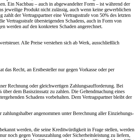
zen. Ein Nachbau – auch in abgewandelter Form – ist während der
as jeweilige Produkt nicht zulässig, auch wenn keine gewerblichen
 zahlt der Vertragspartner eine Vertragsstrafe von 50% des letzten
ie Vertragsstrafe übersteigenden Schadens, auch in Form von
ngen werden auf den konkreten Schaden angerechnet.
ertsteuer. Alle Preise verstehen sich ab Werk, ausschließlich
t das Recht, an Erstbesteller nur gegen Vorkasse oder per
 einer Rechnung oder gleichwertigen Zahlungsaufforderung. Bei
% über dem Basiszinssatz zu zahlen. Die Geltendmachung eines
tergehenden Schadens vorbehalten. Dem Vertragspartner bleibt der
r zahlungshalber angenommen unter Berechnung aller Einziehungs-
kannt werden, die seine Kreditwürdigkeit in Frage stellen, werden
 nur noch gegen Vorauszahlung oder Sicherheitsleistung zu liefern,