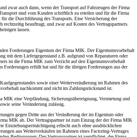
, und zwar auch dann, wenn der Transport auf Fahrzeugen der Firma
nsport sind vom Kunden schriftlich zu erteilen und für die Firma
t für die Durchführung des Transports. Eine Versicherung der
 rechtzeitig beauftragt, und zwar auf Kosten des Vertragspartners.
einigen lassen.
henden Forderungen Eigentum der Firma MIK. Der Eigentumsvorbehalt
ang mit dem Liefergegenstand z.B. aufgrund von Reparaturen oder
rtners ist die Firma MIK zum Verzicht auf den Eigentumsvorbehalt
 Forderungen erfüllt hat und für die übrigen Forderungen aus der
s Kaufgegenstandes sowie einer Weiterveräußerung im Rahmen des
svorbehalt nachkommt und nicht im Zahlungsrückstand ist.
irma MIK eine Verpfändung, Sicherungsübereignung, Vermietung und
sowie seine Veränderung zulässig.
derungen gegen Dritte aus der Veräußerung der im Eigentum oder
rma MIK ab. Der Vertragspartner ist zum Einzug der der Firma MIK
 Die Einziehungsermächtigung erlischt auch ohne ausdrücklichen
rderungen aus Weiterverkäufen im Rahmen eines Factoring-Vertrages
den Bedingungen: Der Vertragspartner ist verpflichtet, der Firma