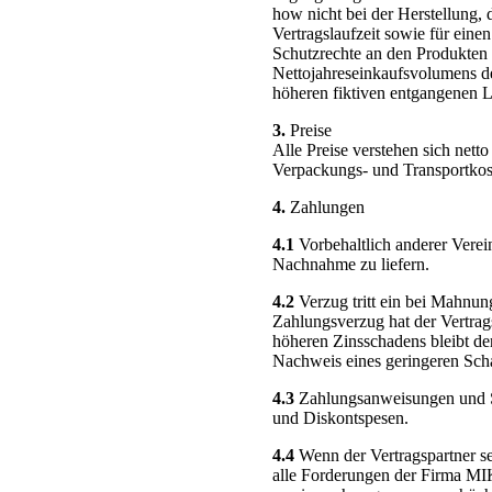
how nicht bei der Herstellung,
Vertragslaufzeit sowie für ein
Schutzrechte an den Produkten b
Nettojahreseinkaufsvolumens de
höheren fiktiven entgangenen L
3.
Preise
Alle Preise verstehen sich nett
Verpackungs- und Transportkos
4.
Zahlungen
4.1
Vorbehaltlich anderer Verei
Nachnahme zu liefern.
4.2
Verzug tritt ein bei Mahnun
Zahlungsverzug hat der Vertra
höheren Zinsschadens bleibt de
Nachweis eines geringeren Sch
4.3
Zahlungsanweisungen und Sc
und Diskontspesen.
4.4
Wenn der Vertragspartner s
alle Forderungen der Firma MIK 