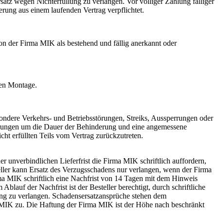
atz wegen Nichterfüllung zu verlangen. Vor völliger Zahlung fälliger
rung aus einem laufenden Vertrag verpflichtet.
von der Firma MIK als bestehend und fällig anerkannt oder
ren Montage.
ndere Verkehrs- und Betriebsstörungen, Streiks, Aussperrungen oder
ferungen um die Dauer der Behinderung und eine angemessene
cht erfüllten Teils vom Vertrag zurückzutreten.
r unverbindlichen Lieferfrist die Firma MIK schriftlich auffordern,
ller kann Ersatz des Verzugsschadens nur verlangen, wenn der Firma
irma MIK schriftlich eine Nachfrist von 14 Tagen mit dem Hinweis
blauf der Nachfrist ist der Besteller berechtigt, durch schriftliche
ung zu verlangen. Schadensersatzansprüche stehen dem
a MIK zu. Die Haftung der Firma MIK ist der Höhe nach beschränkt