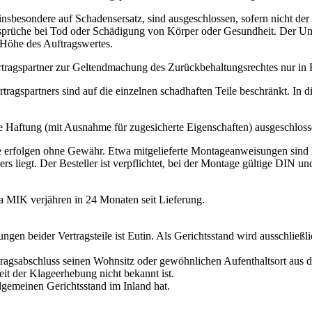
sbesondere auf Schadensersatz, sind ausgeschlossen, sofern nicht der F
rüche bei Tod oder Schädigung von Körper oder Gesundheit. Der Umf
 Höhe des Auftragswertes.
tragspartner zur Geltendmachung des Zurückbehaltungsrechtes nur in 
ragspartners sind auf die einzelnen schadhaften Teile beschränkt. In d
e Haftung (mit Ausnahme für zugesicherte Eigenschaften) ausgeschloss
erfolgen ohne Gewähr. Etwa mitgelieferte Montageanweisungen sind l
ers liegt. Der Besteller ist verpflichtet, bei der Montage gültige DIN u
a MIK verjähren in 24 Monaten seit Lieferung.
tungen beider Vertragsteile ist Eutin. Als Gerichtsstand wird ausschließl
rtragsabschluss seinen Wohnsitz oder gewöhnlichen Aufenthaltsort aus 
it der Klageerhebung nicht bekannt ist.
llgemeinen Gerichtsstand im Inland hat.