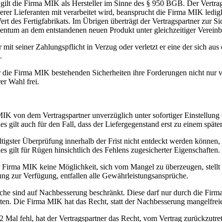
 gilt die Firma MIK als Hersteller im Sinne des § 950 BGB. Der Vertrag
er Lieferanten mit verarbeitet wird, beansprucht die Firma MIK ledigl
ert des Fertigfabrikats. Im Übrigen überträgt der Vertragspartner zur
entum an dem entstandenen neuen Produkt unter gleichzeitiger Vereinb
mit seiner Zahlungspflicht in Verzug oder verletzt er eine der sich au
.
ür die Firma MIK bestehenden Sicherheiten ihre Forderungen nicht nur
er Wahl frei.
K von dem Vertragspartner unverzüglich unter sofortiger Einstellung
es gilt auch für den Fall, dass der Liefergegenstand erst zu einem späte
ltigster Überprüfung innerhalb der Frist nicht entdeckt werden können,
 gilt für Rügen hinsichtlich des Fehlens zugesicherter Eigenschaften.
r Firma MIK keine Möglichkeit, sich vom Mangel zu überzeugen, stellt 
g zur Verfügung, entfallen alle Gewährleistungsansprüche.
e sind auf Nachbesserung beschränkt. Diese darf nur durch die Firma M
ten. Die Firma MIK hat das Recht, statt der Nachbesserung mangelfrei
 Mal fehl, hat der Vertragspartner das Recht, vom Vertrag zurückzutre