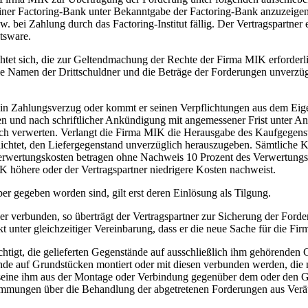
er Factoring-Bank unter Bekanntgabe der Factoring-Bank anzuzeigen. 
bzw. bei Zahlung durch das Factoring-Institut fällig. Der Vertragspartn
tsware.
chtet sich, die zur Geltendmachung der Rechte der Firma MIK erforderli
e Namen der Drittschuldner und die Beträge der Forderungen unverzüglic
in Zahlungsverzug oder kommt er seinen Verpflichtungen aus dem Eig
n und nach schriftlicher Ankündigung mit angemessener Frist unter A
ch verwerten. Verlangt die Firma MIK die Herausgabe des Kaufgegensta
lichtet, den Liefergegenstand unverzüglich herauszugeben. Sämtliche
 Verwertungskosten betragen ohne Nachweis 10 Prozent des Verwertungse
 höhere oder der Vertragspartner niedrigere Kosten nachweist.
er gegeben worden sind, gilt erst deren Einlösung als Tilgung.
r verbunden, so überträgt der Vertragspartner zur Sicherung der Ford
 unter gleichzeitiger Vereinbarung, dass er die neue Sache für die Fi
echtigt, die gelieferten Gegenstände auf ausschließlich ihm gehörenden
nde auf Grundstücken montiert oder mit diesen verbunden werden, die ni
zt seine ihm aus der Montage oder Verbindung gegenüber dem oder de
timmungen über die Behandlung der abgetretenen Forderungen aus Verä