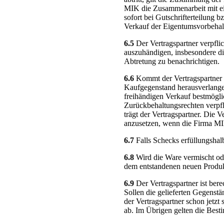
MIK die Zusammenarbeit mit ein
sofort bei Gutschrifterteilung 
Verkauf der Eigentumsvorbehal
6.5
Der Vertragspartner verpfli
auszuhändigen, insbesondere di
Abtretung zu benachrichtigen.
6.6
Kommt der Vertragspartner 
Kaufgegenstand herausverlange
freihändigen Verkauf bestmögli
Zurückbehaltungsrechten verpf
trägt der Vertragspartner. Die
anzusetzen, wenn die Firma MIK
6.7
Falls Schecks erfüllungshalb
6.8
Wird die Ware vermischt ode
dem entstandenen neuen Produkt
6.9
Der Vertragspartner ist ber
Sollen die gelieferten Gegenstä
der Vertragspartner schon jet
ab. Im Übrigen gelten die Bes