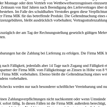
 der Montage oder dem Vertrieb von Wettbewerbserzeugnissen einzuset
en Zeitraum von fünf Jahren nach Beendigung des Liefervertrages über d
estehen. Im Falle des schuldhaften Verstoßes gegen diese Verpflichtung
r Firma MIK für das betreffende Produkt. Die Geltendmachung eines d
izenzgebühren, bleibt ausdrücklich vorbehalten; Vertragsstrafenzahlu
o zuzüglich der am Tag der Rechnungsstellung gesetzlich gültigen Mehrw
ten.
nbarungen hat die Zahlung bei Lieferung zu erfolgen. Die Firma MIK ha
g nach Fälligkeit, jedenfalls aber 14 Tage nach Zugang und Fälligkeit
gspartner der Firma MIK vom Fälligkeitstage an Zinsen in Höhe von 8 
r Firma MIK vorbehalten. Ebenso bleibt die Geltendmachung eines wei
adens vorbehalten.
hecks werden nur nach besonderer schriftlicher Vereinbarung und nu
einen Zahlungsverpflichtungen nicht nachkommt oder wenn Umstände be
sofort fällig. In diesen Fällen ist die Firma MIK außerdem berechtigt,