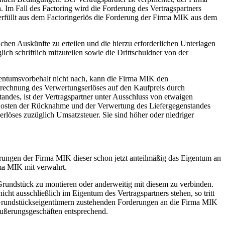
Im Fall des Factoring wird die Forderung des Vertragspartners
er erfüllt aus dem Factoringerlös die Forderung der Firma MIK aus dem
chen Auskünfte zu erteilen und die hierzu erforderlichen Unterlagen
h schriftlich mitzuteilen sowie die Drittschuldner von der
entumsvorbehalt nicht nach, kann die Firma MIK den
nrechnung des Verwertungserlöses auf den Kaufpreis durch
ndes, ist der Vertragspartner unter Ausschluss von etwaigen
 Kosten der Rücknahme und der Verwertung des Liefergegenstandes
rlöses zuzüglich Umsatzsteuer. Sie sind höher oder niedriger
erungen der Firma MIK dieser schon jetzt anteilmäßig das Eigentum an
rma MIK mit verwahrt.
 Grundstück zu montieren oder anderweitig mit diesem zu verbinden.
cht ausschließlich im Eigentum des Vertragspartners stehen, so tritt
n Grundstückseigentümern zustehenden Forderungen an die Firma MIK
ußerungsgeschäften entsprechend.